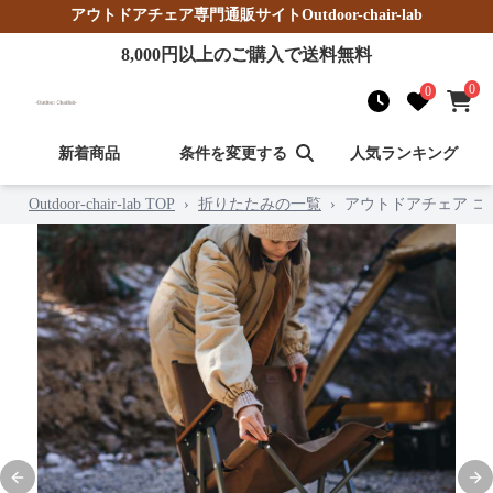
アウトドアチェア
専門通販サイト
Outdoor-chair-lab
8,000
円以上のご購入で送料無料
0
0
新着商品
条件を変更する
人気ランキング
Outdoor-chair-lab TOP
›
折りたたみの一覧
›
アウトドアチェア 
Previous slide
Nex