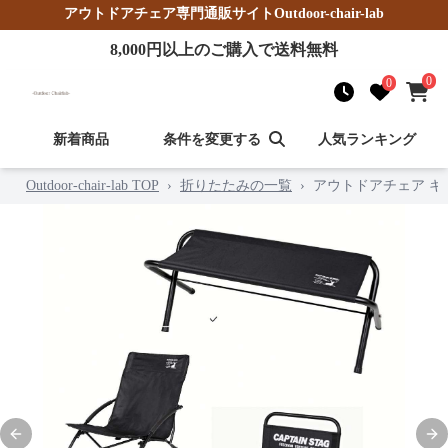
アウトドアチェア
専門通販サイト
Outdoor-chair-lab
8,000
円以上のご購入で送料無料
0
0
新着商品
条件を変更する
人気ランキング
Outdoor-chair-lab TOP
›
折りたたみの一覧
›
アウトドアチェア キ
Previous slide
Nex