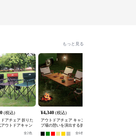
もっと見る
00
¥
4,340
¥
6,020
(税込)
(税込)
(税込)
トドアチェア 折りた
アウトドアチェア キャン
折りたたみ式木製アウト
式アウトドアキャン
プ場の憩いを演出する折
ドアチェア
ェア
りたたみベンチ
全
2
色
全
6
色