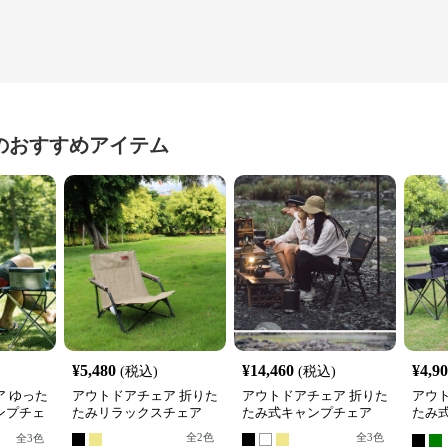
のおすすめアイテム
¥
5,480
¥
14,460
¥
4,9
(税込)
(税込)
 ゆった
アウトドアチェア 折りた
アウトドアチェア 折りた
アウ
ンプチェ
たみリラックスチェア
たみ式キャンプチェア
たみ
プチ
全
2
色
全
3
色
全
3
色