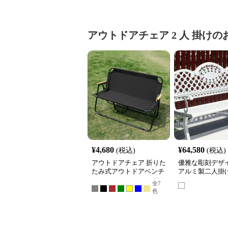
アウトドアチェア
2 人 掛け
の
¥
4,680
¥
64,580
(税込)
(税込)
アウトドアチェア 折りた
優雅な彫刻デザ
たみ式アウトドアベンチ
アルミ製二人掛
ンアウトドアチェ
全
7
チ
色