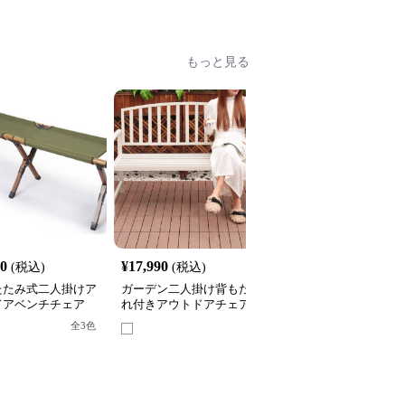
もっと見る
40
¥
17,990
¥
25,120
(税込)
(税込)
(税込)
たたみ式二人掛けア
ガーデン二人掛け背もた
クラシック装飾フレーム
ドアベンチチェア
れ付きアウトドアチェア
屋外用二人掛けベンチア
ウトドアチェア
全
3
色