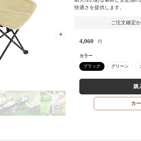
快適さを提供します。
ご注文確定か
Next slide
4,060
円
カラー
ブラック
グリーン
購
カー