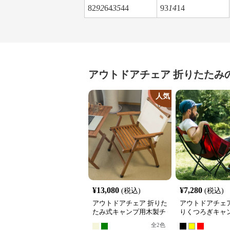
82
92
64
35
44
93
14
14
アウトドアチェア
折りたたみ
人気
¥
13,080
¥
7,280
(税込)
(税込)
アウトドアチェア 折りた
アウトドアチェア
たみ式キャンプ用木製チ
りくつろぎキャ
ェア
ア
全
2
色