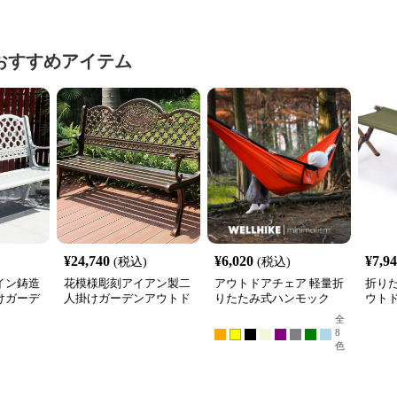
おすすめアイテム
¥
24,740
¥
6,020
¥
7,9
(税込)
(税込)
イン鋳造
花模様彫刻アイアン製二
アウトドアチェア 軽量折
折り
けガーデ
人掛けガーデンアウトド
りたたみ式ハンモック
ウト
ア ベン
アチェアベンチ
全
8
色