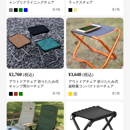
ャンプリクライニングチェア
ラックスチェア
全
4
色
全
2
色
¥
2,760
¥
3,640
(税込)
(税込)
アウトドアチェア 折りたたみ式
アウトドアチェア 折りたたみ式
キャンプ用ローチェア
超軽量コンパクトローチェア
全
3
色
全
2
色