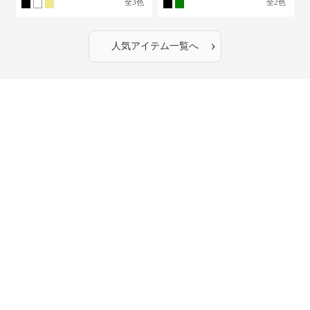
全
3
色
全
2
色
›
人気アイテム一覧へ