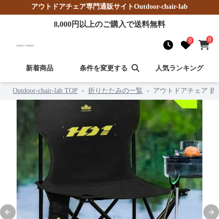
アウトドアチェア
専門通販サイト
Outdoor-chair-lab
8,000
円以上のご購入で送料無料
0
0
新着商品
条件を変更する
人気ランキング
Outdoor-chair-lab TOP
›
折りたたみの一覧
›
アウトドアチェア 
Previous slide
Nex