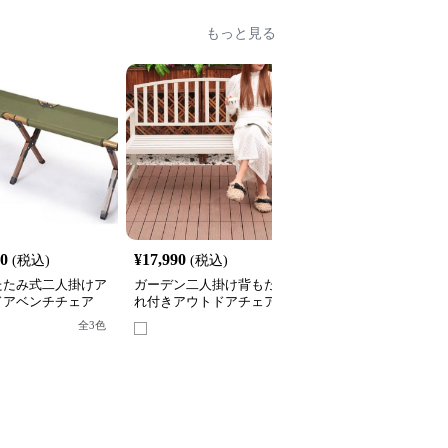
もっと見る
40
¥
17,990
¥
25,120
(税込)
(税込)
(税込)
たたみ式二人掛けア
ガーデン二人掛け背もた
クラシック装飾フレーム
ドアベンチチェア
れ付きアウトドアチェア
屋外用二人掛けベンチア
ウトドアチェア
全
3
色