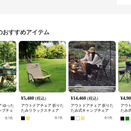
のおすすめアイテム
¥
5,480
¥
14,460
¥
4,9
(税込)
(税込)
 ゆった
アウトドアチェア 折りた
アウトドアチェア 折りた
アウ
ンプチェ
たみリラックスチェア
たみ式キャンプチェア
たみ
プチ
全
2
色
全
3
色
全
3
色