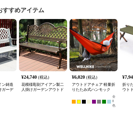
おすすめアイテム
¥
24,740
¥
6,020
¥
7,9
(税込)
(税込)
イン鋳造
花模様彫刻アイアン製二
アウトドアチェア 軽量折
折り
けガーデ
人掛けガーデンアウトド
りたたみ式ハンモック
ウト
ア ベン
アチェアベンチ
全
8
色