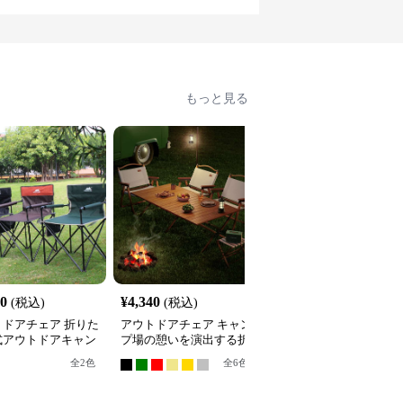
もっと見る
00
¥
4,340
¥
6,020
(税込)
(税込)
(税込)
トドアチェア 折りた
アウトドアチェア キャン
折りたたみ式木製アウト
式アウトドアキャン
プ場の憩いを演出する折
ドアチェア
ェア
りたたみベンチ
全
2
色
全
6
色