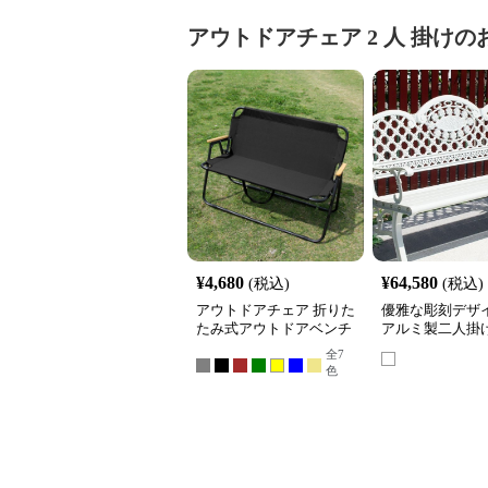
アウトドアチェア
2 人 掛け
の
¥
4,680
¥
64,580
(税込)
(税込)
アウトドアチェア 折りた
優雅な彫刻デザ
たみ式アウトドアベンチ
アルミ製二人掛
ンアウトドアチェ
全
7
チ
色