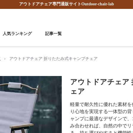
アウトドアチェア
専門通販サイト
Outdoor-chair-lab
人気ランキング
記事一覧
覧
›
アウトドアチェア 折りたたみ式キャンプチェア
アウトドアチェア
ェア
軽量で耐久性に優れた素材を
り心地を実現する一体型の背
ャンプに最適なデザインで、
み合わせれば、自然の中でリ
る。持ち運びやすさと機能性