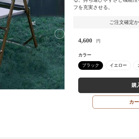
フを充実させる。
ご注文確定か
Next slide
4,600
円
カラー
ブラック
イエロー
購
カー