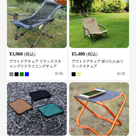
¥
3,960
¥
5,480
(税込)
(税込)
アウトドアチェア リラックスキ
アウトドアチェア 折りたたみリ
ャンプリクライニングチェア
ラックスチェア
全
4
色
全
2
色