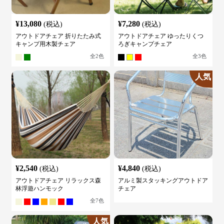
¥
13,080
¥
7,280
(税込)
(税込)
アウトドアチェア 折りたたみ式
アウトドアチェア ゆったりくつ
キャンプ用木製チェア
ろぎキャンプチェア
全
2
色
全
3
色
人気
¥
2,540
¥
4,840
(税込)
(税込)
アウトドアチェア リラックス森
アルミ製スタッキングアウトドア
林浮遊ハンモック
チェア
全
7
色
人気