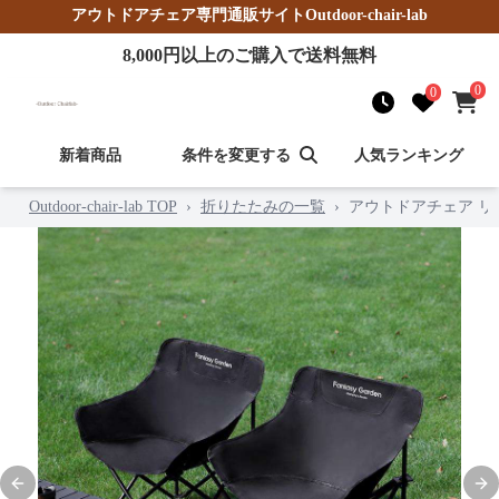
アウトドアチェア
専門通販サイト
Outdoor-chair-lab
8,000
円以上のご購入で送料無料
0
0
新着商品
条件を変更する
人気ランキング
Outdoor-chair-lab TOP
›
折りたたみの一覧
›
アウトドアチェア 
Previous slide
Nex