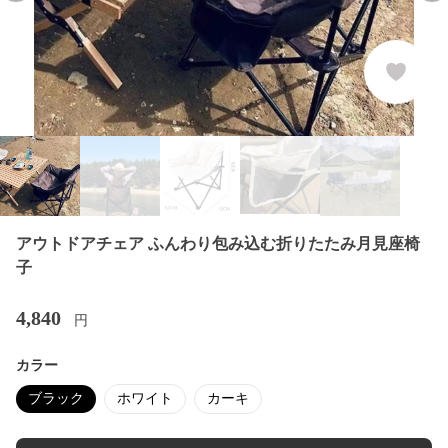
アウトドアチェア ふんわり包み込む折りたたみ月見座椅
子
4,840
円
カラー
ブラック
ホワイト
カーキ