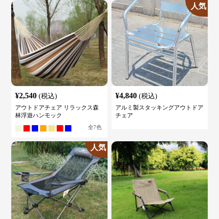
人気
¥
2,540
¥
4,840
(税込)
(税込)
アウトドアチェア リラックス森
アルミ製スタッキングアウトドア
林浮遊ハンモック
チェア
全
7
色
人気