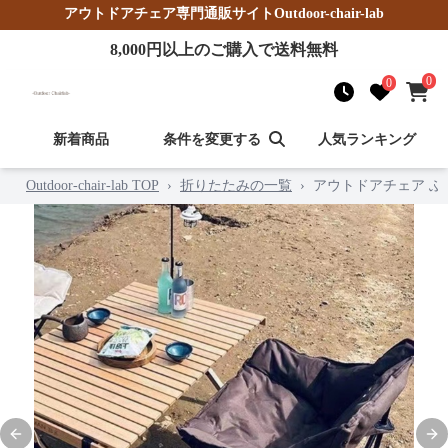
アウトドアチェア
専門通販サイト
Outdoor-chair-lab
8,000
円以上のご購入で送料無料
0
0
新着商品
条件を変更する
人気ランキング
Outdoor-chair-lab TOP
›
折りたたみの一覧
›
アウトドアチェア 
Previous slide
Nex