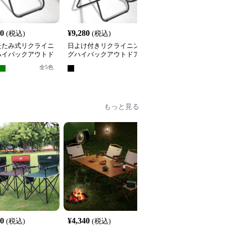
80
¥
9,280
¥
8,660
(税込)
(税込)
(税込)
たたみ式リクライニ
日よけ付きリクライニン
折りたたみ式ハイバック
ハイバックアウトド
グハイバックアウトドア
アウトドアチェア サイ
ェア
チェア
テーブル付き
全
5
色
もっと見る
00
¥
4,340
¥
6,020
(税込)
(税込)
(税込)