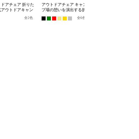
トドアチェア 折りた
アウトドアチェア キャン
折りたたみ式木製アウト
式アウトドアキャン
プ場の憩いを演出する折
ドアチェア
ェア
りたたみベンチ
全
2
色
全
6
色