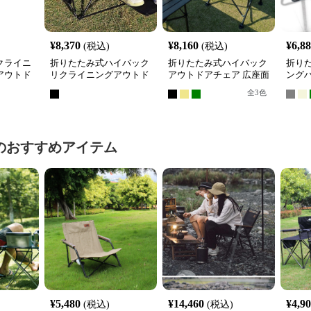
¥
8,370
¥
8,160
¥
6,8
(税込)
(税込)
クライニ
折りたたみ式ハイバック
折りたたみ式ハイバック
折り
アウトド
リクライニングアウトド
アウトドアチェア 広座面
ング
アチェア
設計
アチ
全
3
色
のおすすめアイテム
¥
5,480
¥
14,460
¥
4,9
(税込)
(税込)