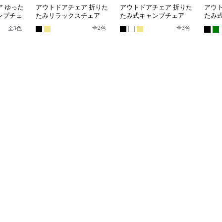
 ゆった
アウトドアチェア 折りた
アウトドアチェア 折りた
アウ
ンプチェ
たみリラックスチェア
たみ式キャンプチェア
たみ
プチ
全
2
色
全
3
色
全
3
色