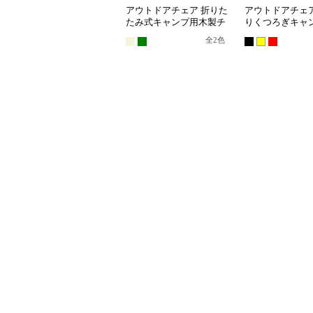
アウトドアチェア 折りた
アウトドアチェア
たみ式キャンプ用木製チ
りくつろぎキャ
ェア
ア
全
2
色