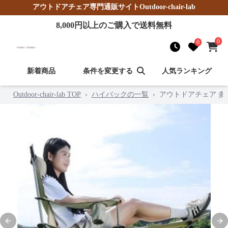
アウトドアチェア
専門通販サイト
Outdoor-chair-lab
8,000
円以上のご購入で送料無料
0
0
新着商品
条件を変更する
人気ランキング
Outdoor-chair-lab TOP
›
ハイバックの一覧
›
アウトドアチェア 
Previous slide
Nex