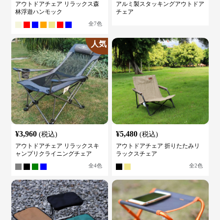
アウトドアチェア リラックス森
アルミ製スタッキングアウトドア
林浮遊ハンモック
チェア
全
7
色
人気
¥
3,960
¥
5,480
(税込)
(税込)
アウトドアチェア リラックスキ
アウトドアチェア 折りたたみリ
ャンプリクライニングチェア
ラックスチェア
全
4
色
全
2
色