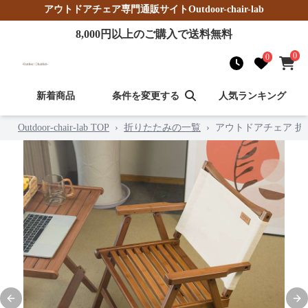
アウトドアチェア
専門通販サイト
Outdoor-chair-lab
8,000
円以上のご購入で送料無料
0
0
新着商品
条件を変更する
人気ランキング
Outdoor-chair-lab TOP
›
折りたたみの一覧
›
アウトドアチェア 
Previous slide
Nex