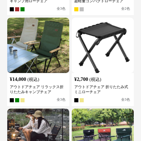
キャンプ用ローチェア
超軽量コンパクトローチェア
全
3
色
全
2
色
¥
14,000
¥
2,700
(税込)
(税込)
アウトドアチェア リラックス折
アウトドアチェア 折りたたみ式
りたたみキャンプチェア
ミニローチェア
全
3
色
全
3
色