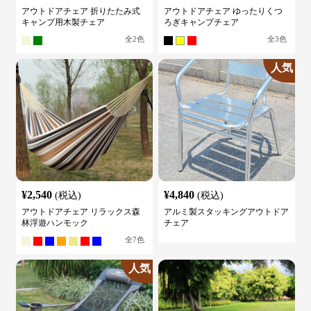
アウトドアチェア 折りたたみ式
アウトドアチェア ゆったりくつ
キャンプ用木製チェア
ろぎキャンプチェア
全
2
色
全
3
色
人気
¥
2,540
¥
4,840
(税込)
(税込)
アウトドアチェア リラックス森
アルミ製スタッキングアウトドア
林浮遊ハンモック
チェア
全
7
色
人気