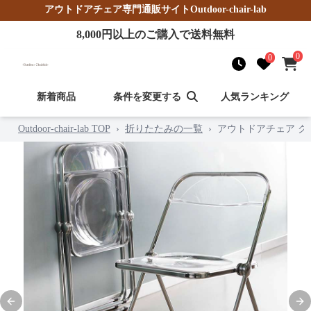
アウトドアチェア
専門通販サイト
Outdoor-chair-lab
8,000
円以上のご購入で送料無料
0
0
新着商品
条件を変更する
人気ランキング
Outdoor-chair-lab TOP
›
折りたたみの一覧
›
アウトドアチェア 
Previous slide
Nex