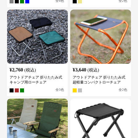
全
4
色
全
2
色
¥
2,760
¥
3,640
(税込)
(税込)
アウトドアチェア 折りたたみ式
アウトドアチェア 折りたたみ式
キャンプ用ローチェア
超軽量コンパクトローチェア
全
3
色
全
2
色