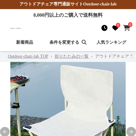
アウトドアチェア
専門通販サイト
Outdoor-chair-lab
8,000
円以上のご購入で送料無料
0
0
新着商品
条件を変更する
人気ランキング
Outdoor-chair-lab TOP
›
折りたたみの一覧
›
アウトドアチェア 
Previous slide
Nex