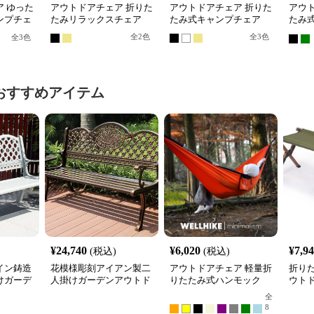
 ゆった
アウトドアチェア 折りた
アウトドアチェア 折りた
アウ
ンプチェ
たみリラックスチェア
たみ式キャンプチェア
たみ
プチ
全
2
色
全
3
色
全
3
色
おすすめアイテム
¥
24,740
¥
6,020
¥
7,9
(税込)
(税込)
イン鋳造
花模様彫刻アイアン製二
アウトドアチェア 軽量折
折り
けガーデ
人掛けガーデンアウトド
りたたみ式ハンモック
ウト
ア ベン
アチェアベンチ
全
8