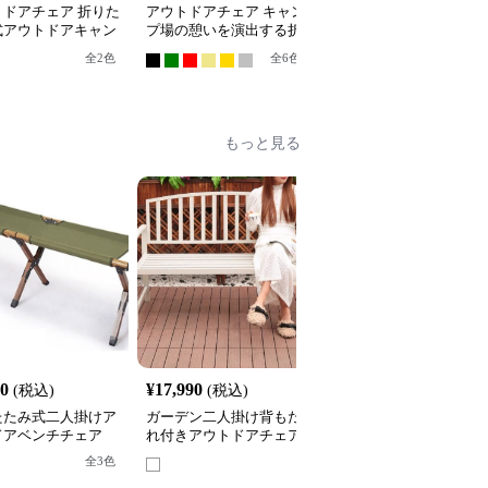
トドアチェア 折りた
アウトドアチェア キャン
折りたたみ式木製アウト
式アウトドアキャン
プ場の憩いを演出する折
ドアチェア
ェア
りたたみベンチ
全
2
色
全
6
色
もっと見る
40
¥
17,990
¥
25,120
(税込)
(税込)
(税込)
たたみ式二人掛けア
ガーデン二人掛け背もた
クラシック装飾フレーム
ドアベンチチェア
れ付きアウトドアチェア
屋外用二人掛けベンチア
ウトドアチェア
全
3
色