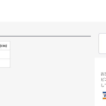
cm)
お
ビ
し