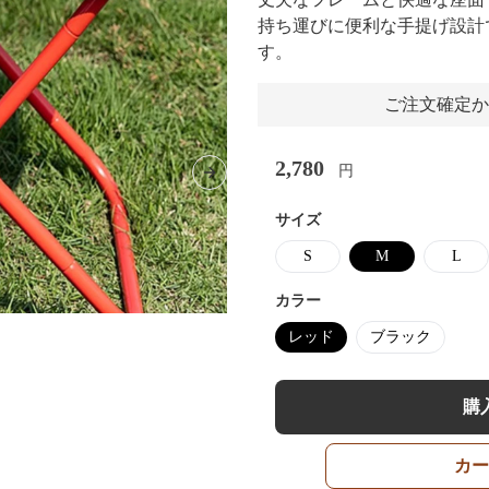
持ち運びに便利な手提げ設計
す。
ご注文確定か
2,780
円
Next slide
サイズ
S
M
L
カラー
レッド
ブラック
購
カー