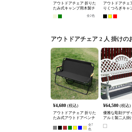
アウトドアチェア 折りた
アウトドアチェア
たみ式キャンプ用木製チ
りくつろぎキャ
ェア
ア
全
2
色
アウトドアチェア
2 人 掛け
の
¥
4,680
¥
64,580
(税込)
(税込)
アウトドアチェア 折りた
優雅な彫刻デザ
たみ式アウトドアベンチ
アルミ製二人掛
ンアウトドアチェ
全
7
チ
色