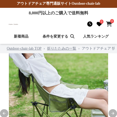
アウトドアチェア
専門通販サイト
Outdoor-chair-lab
8,000
円以上のご購入で送料無料
0
0
新着商品
条件を変更する
人気ランキング
Outdoor-chair-lab TOP
›
折りたたみの一覧
›
アウトドアチェア 
Previous slide
Nex