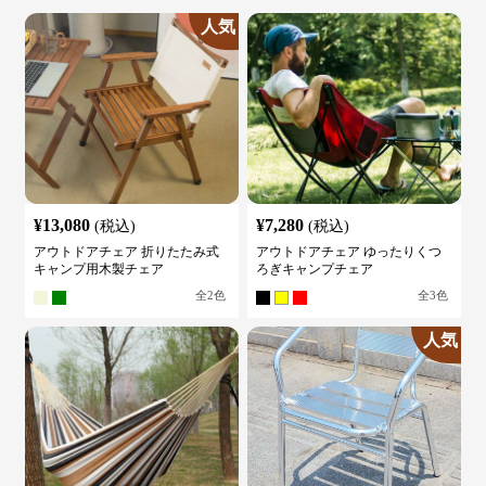
人気
¥
13,080
¥
7,280
(税込)
(税込)
アウトドアチェア 折りたたみ式
アウトドアチェア ゆったりくつ
キャンプ用木製チェア
ろぎキャンプチェア
全
2
色
全
3
色
人気