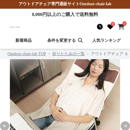
アウトドアチェア
専門通販サイト
Outdoor-chair-lab
8,000
円以上のご購入で送料無料
0
0
新着商品
条件を変更する
人気ランキング
Outdoor-chair-lab TOP
›
折りたたみの一覧
›
アウトドアチェア 
Previous slide
Nex