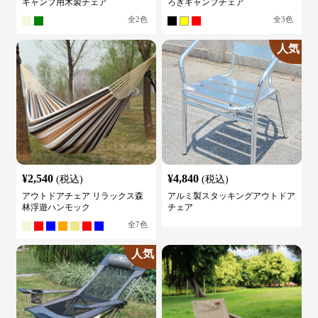
キャンプ用木製チェア
ろぎキャンプチェア
全
2
色
全
3
色
人気
¥
2,540
¥
4,840
(税込)
(税込)
アウトドアチェア リラックス森
アルミ製スタッキングアウトドア
林浮遊ハンモック
チェア
全
7
色
人気