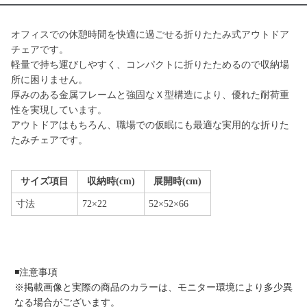
オフィスでの休憩時間を快適に過ごせる折りたたみ式アウトドア
チェアです。
軽量で持ち運びしやすく、コンパクトに折りたためるので収納場
所に困りません。
厚みのある金属フレームと強固なＸ型構造により、優れた耐荷重
性を実現しています。
アウトドアはもちろん、職場での仮眠にも最適な実用的な折りた
たみチェアです。
サイズ項目
収納時(cm)
展開時(cm)
寸法
72×22
52×52×66
◾️注意事項
※掲載画像と実際の商品のカラーは、モニター環境により多少異
なる場合がございます。