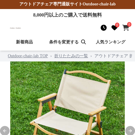
アウトドアチェア
専門通販サイト
Outdoor-chair-lab
8,000
円以上のご購入で送料無料
0
0
新着商品
条件を変更する
人気ランキング
Outdoor-chair-lab TOP
›
折りたたみの一覧
›
アウトドアチェア 
Previous slide
Nex