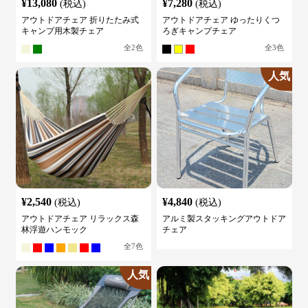
¥
13,080
¥
7,280
(税込)
(税込)
アウトドアチェア 折りたたみ式
アウトドアチェア ゆったりくつ
キャンプ用木製チェア
ろぎキャンプチェア
全
2
色
全
3
色
人気
¥
2,540
¥
4,840
(税込)
(税込)
アウトドアチェア リラックス森
アルミ製スタッキングアウトドア
林浮遊ハンモック
チェア
全
7
色
人気