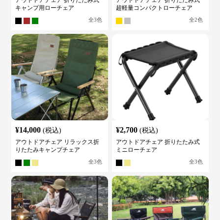
キャンプ用ローチェア
超軽量コンパクトローチェア
全
3
色
全
2
色
¥
14,000
¥
2,700
(税込)
(税込)
アウトドアチェア リラックス折
アウトドアチェア 折りたたみ式
りたたみキャンプチェア
ミニローチェア
全
3
色
全
3
色