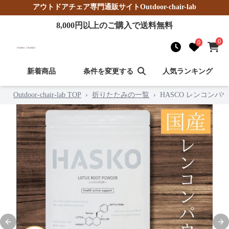
アウトドアチェア
専門通販サイト
Outdoor-chair-lab
8,000
円以上のご購入で送料無料
0
0
新着商品
条件を変更する
人気ランキング
Outdoor-chair-lab TOP
›
折りたたみの一覧
›
HASCO レンコン
Previous slide
Nex