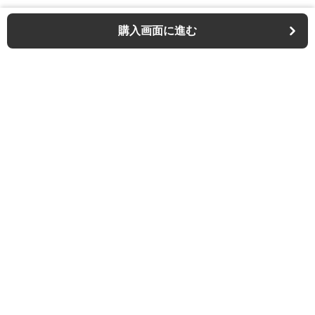
購入画面に進む
Outdoor-chair-lab
について
利用規約
プライバシー