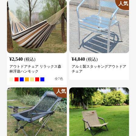
人気
¥
2,540
¥
4,840
(税込)
(税込)
アウトドアチェア リラックス森
アルミ製スタッキングアウトドア
林浮遊ハンモック
チェア
全
7
色
人気