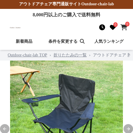
アウトドアチェア
専門通販サイト
Outdoor-chair-lab
8,000
円以上のご購入で送料無料
0
0
新着商品
条件を変更する
人気ランキング
Outdoor-chair-lab TOP
›
折りたたみの一覧
›
アウトドアチェア 
Previous slide
Nex