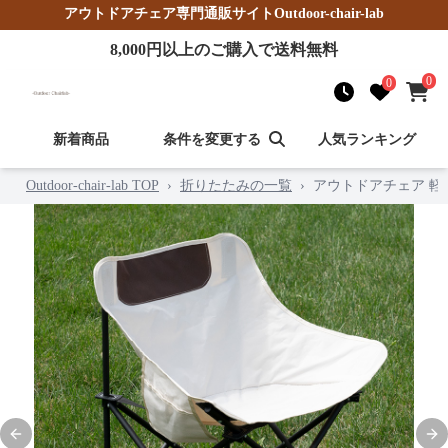
アウトドアチェア
専門通販サイト
Outdoor-chair-lab
8,000
円以上のご購入で送料無料
0
0
新着商品
条件を変更する
人気ランキング
Outdoor-chair-lab TOP
›
折りたたみの一覧
›
アウトドアチェア 
Previous slide
Nex