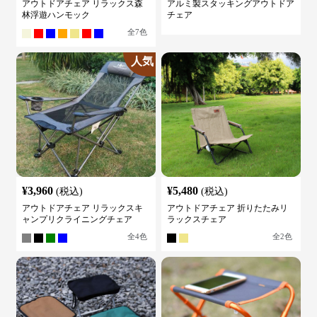
アウトドアチェア リラックス森
アルミ製スタッキングアウトドア
林浮遊ハンモック
チェア
全
7
色
人気
¥
3,960
¥
5,480
(税込)
(税込)
アウトドアチェア リラックスキ
アウトドアチェア 折りたたみリ
ャンプリクライニングチェア
ラックスチェア
全
4
色
全
2
色