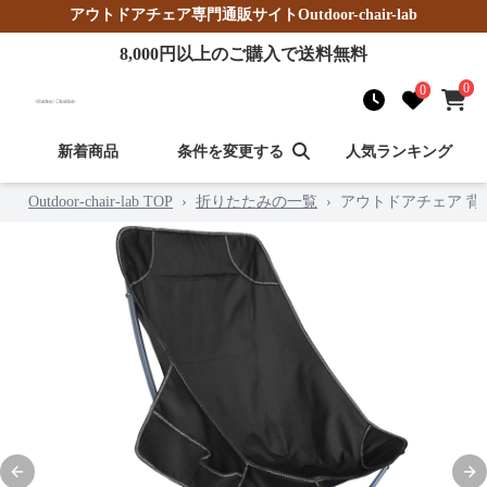
アウトドアチェア
専門通販サイト
Outdoor-chair-lab
8,000
円以上のご購入で送料無料
0
0
新着商品
条件を変更する
人気ランキング
Outdoor-chair-lab TOP
›
折りたたみの一覧
›
アウトドアチェア 
Previous slide
Nex