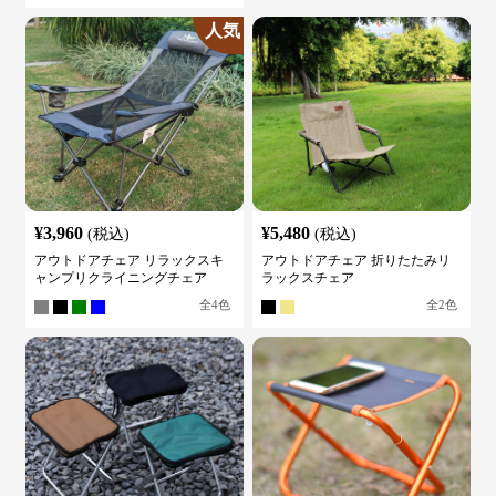
人気
¥
3,960
¥
5,480
(税込)
(税込)
アウトドアチェア リラックスキ
アウトドアチェア 折りたたみリ
ャンプリクライニングチェア
ラックスチェア
全
4
色
全
2
色