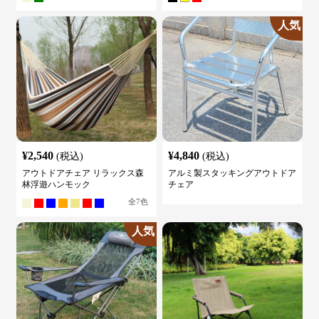
人気
¥
2,540
¥
4,840
(税込)
(税込)
アウトドアチェア リラックス森
アルミ製スタッキングアウトドア
林浮遊ハンモック
チェア
全
7
色
人気