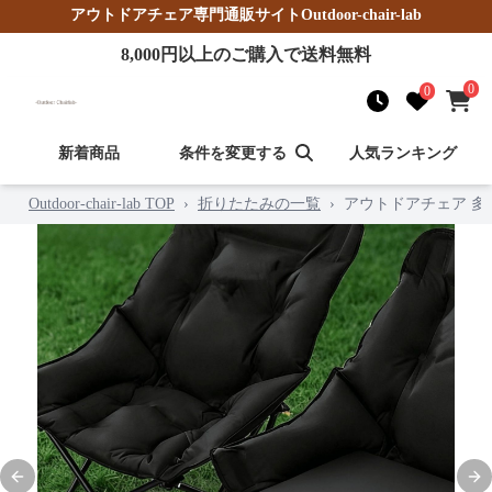
アウトドアチェア
専門通販サイト
Outdoor-chair-lab
8,000
円以上のご購入で送料無料
0
0
新着商品
条件を変更する
人気ランキング
Outdoor-chair-lab TOP
›
折りたたみの一覧
›
アウトドアチェア 
Previous slide
Nex