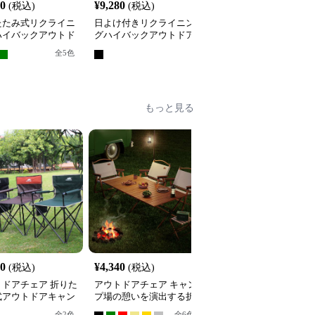
80
¥
9,280
¥
8,660
(税込)
(税込)
(税込)
たたみ式リクライニ
日よけ付きリクライニン
折りたたみ式ハイバック
ハイバックアウトド
グハイバックアウトドア
アウトドアチェア サイ
ェア
チェア
テーブル付き
全
5
色
もっと見る
00
¥
4,340
¥
6,020
(税込)
(税込)
(税込)
トドアチェア 折りた
アウトドアチェア キャン
折りたたみ式木製アウト
式アウトドアキャン
プ場の憩いを演出する折
ドアチェア
ェア
りたたみベンチ
全
2
色
全
6
色