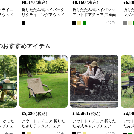
¥
8,370
¥
8,160
¥
6,8
(税込)
(税込)
クライニ
折りたたみ式ハイバック
折りたたみ式ハイバック
折り
アウトド
リクライニングアウトド
アウトドアチェア 広座面
ング
アチェア
設計
アチ
全
3
色
のおすすめアイテム
¥
5,480
¥
14,460
¥
4,9
(税込)
(税込)
 ゆった
アウトドアチェア 折りた
アウトドアチェア 折りた
アウ
ンプチェ
たみリラックスチェア
たみ式キャンプチェア
たみ
プチ
全
2
色
全
3
色
全
3
色