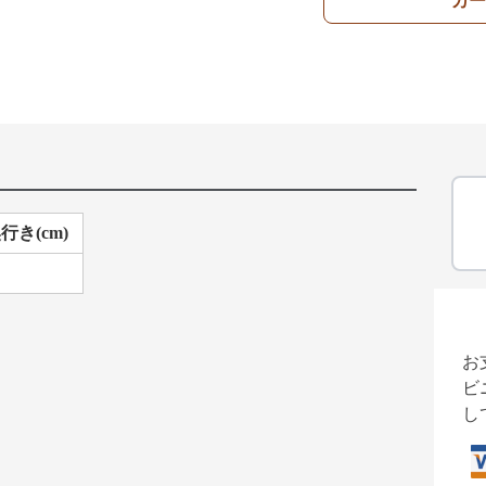
カー
行き(cm)
お
ビ
し