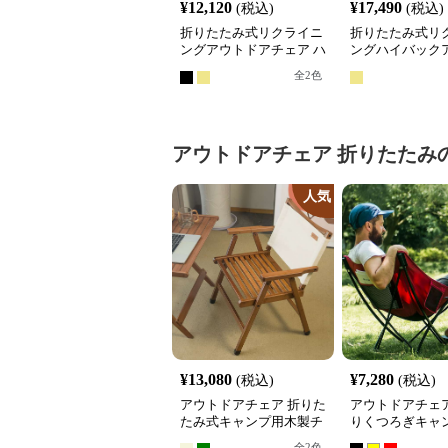
¥
12,120
¥
17,490
(税込)
(税込)
折りたたみ式リクライニ
折りたたみ式リ
ングアウトドアチェア ハ
ングハイバック
イバック仕様
アチェア
全
2
色
アウトドアチェア
折りたたみ
人気
¥
13,080
¥
7,280
(税込)
(税込)
アウトドアチェア 折りた
アウトドアチェア
たみ式キャンプ用木製チ
りくつろぎキャ
ェア
ア
全
2
色