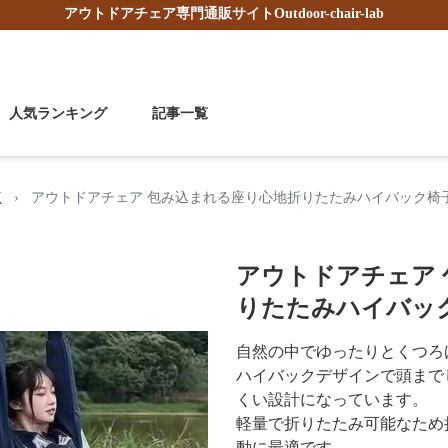
アウトドアチェア
専門通販サイト
Outdoor-chair-lab
人気ランキング
記事一覧
覧
›
アウトドアチェア 包み込まれる座り心地折りたたみハイバック椅
アウトドアチェア
りたたみハイバッ
自然の中でゆったりとくつろ
ハイバックデザインで頭まで
くい設計になっています。
軽量で折りたたみ可能なため
動に最適です。