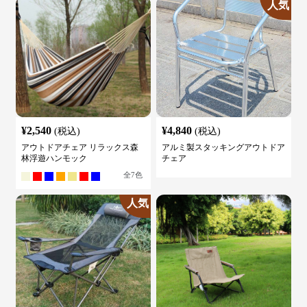
人気
¥
2,540
¥
4,840
(税込)
(税込)
アウトドアチェア リラックス森
アルミ製スタッキングアウトドア
林浮遊ハンモック
チェア
全
7
色
人気