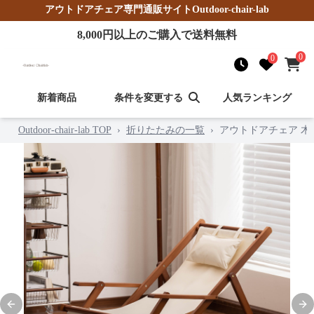
アウトドアチェア
専門通販サイト
Outdoor-chair-lab
8,000
円以上のご購入で送料無料
0
0
新着商品
条件を変更する
人気ランキング
Outdoor-chair-lab TOP
›
折りたたみの一覧
›
アウトドアチェア 
Previous slide
Nex