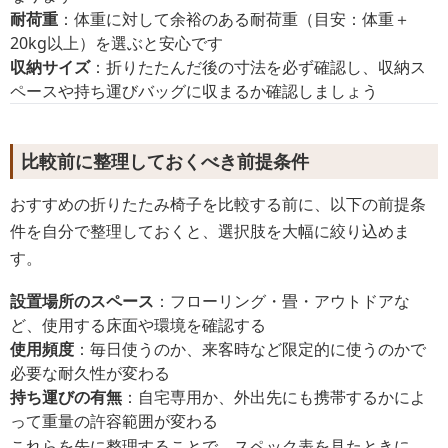
耐荷重
：体重に対して余裕のある耐荷重（目安：体重＋
20kg以上）を選ぶと安心です
収納サイズ
：折りたたんだ後の寸法を必ず確認し、収納ス
ペースや持ち運びバッグに収まるか確認しましょう
比較前に整理しておくべき前提条件
おすすめの折りたたみ椅子を比較する前に、以下の前提条
件を自分で整理しておくと、選択肢を大幅に絞り込めま
す。
設置場所のスペース
：フローリング・畳・アウトドアな
ど、使用する床面や環境を確認する
使用頻度
：毎日使うのか、来客時など限定的に使うのかで
必要な耐久性が変わる
持ち運びの有無
：自宅専用か、外出先にも携帯するかによ
って重量の許容範囲が変わる
これらを先に整理することで、スペック表を見たときに