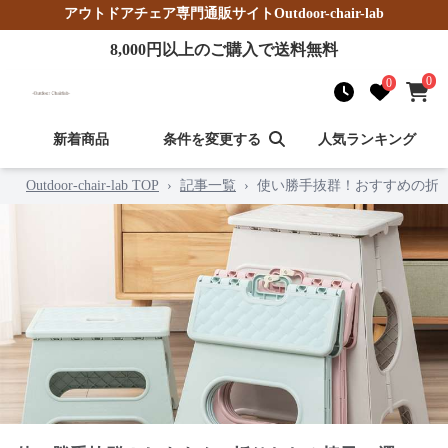
アウトドアチェア
専門通販サイト
Outdoor-chair-lab
8,000
円以上のご購入で送料無料
0
0
新着商品
条件を変更する
人気ランキング
Outdoor-chair-lab TOP
›
記事一覧
›
使い勝手抜群！おすすめの折り