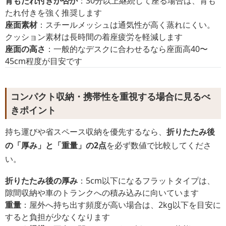
背もたれ付きか否か
：30分以上継続して座る場合は、背も
たれ付きを強く推奨します
座面素材
：スチールメッシュは通気性が高く蒸れにくい。
クッション素材は長時間の着座疲労を軽減します
座面の高さ
：一般的なデスクに合わせるなら座面高40〜
45cm程度が目安です
コンパクト収納・携帯性を重視する場合に見るべ
きポイント
持ち運びや省スペース収納を優先するなら、
折りたたみ後
の「厚み」と「重量」の2点
を必ず数値で比較してくださ
い。
折りたたみ後の厚み
：5cm以下になるフラットタイプは、
隙間収納や車のトランクへの積み込みに向いています
重量
：屋外へ持ち出す頻度が高い場合は、2kg以下を目安に
すると負担が少なくなります