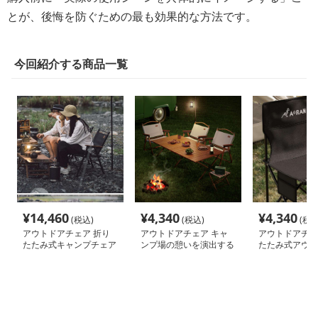
とが、後悔を防ぐための最も効果的な方法です。
今回紹介する商品一覧
¥
14,460
¥
4,340
¥
4,340
(税込)
(税込)
(税込
アウトドアチェア 折り
アウトドアチェア キャ
アウトドアチェ
たたみ式キャンプチェア
ンプ場の憩いを演出する
たたみ式アウト
折りたたみベンチ
チェア