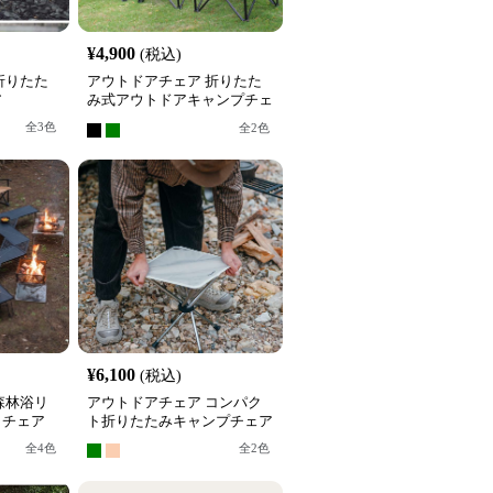
¥
4,900
(税込)
折りたた
アウトドアチェア 折りたた
ア
み式アウトドアキャンプチェ
ア
全
3
色
全
2
色
¥
6,100
(税込)
森林浴リ
アウトドアチェア コンパク
クチェア
ト折りたたみキャンプチェア
全
4
色
全
2
色