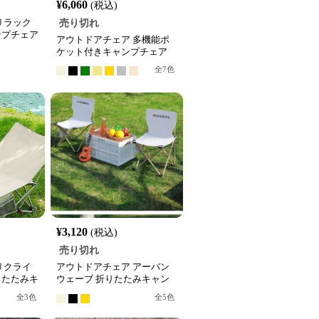
¥
6,060
(税込)
リラック
売り切れ
ンプチェア
アウトドアチェア 多機能ポ
ケット付きキャンプチェア
全
7
色
¥
3,120
(税込)
売り切れ
リクライ
アウトドアチェア アーバン
りたたみキ
ウェーブ 折りたたみキャン
プチェア
全
3
色
全
5
色