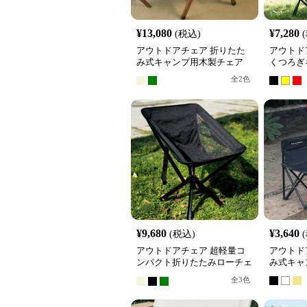
¥
13,080
¥
7,280
(税込)
アウトドアチェア 折りたた
アウトド
み式キャンプ用木製チェア
くつろぎ
全
2
色
¥
9,680
¥
3,640
(税込)
アウトドアチェア 超軽量コ
アウトド
ンパクト折りたたみローチェ
み式キャ
ア
全
3
色