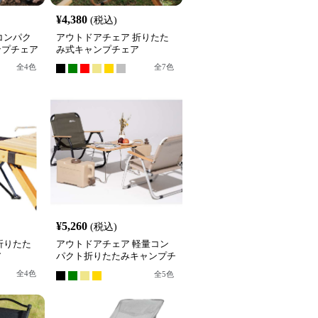
¥
4,380
(税込)
コンパク
アウトドアチェア 折りたた
ンプチェア
み式キャンプチェア
全
4
色
全
7
色
¥
5,260
(税込)
折りたた
アウトドアチェア 軽量コン
ア
パクト折りたたみキャンプチ
ェア
全
4
色
全
5
色