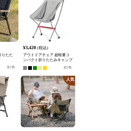
¥
3,420
(税込)
折りたた
アウトドアチェア 超軽量コ
ア
ンパクト折りたたみキャンプ
チェア
全
2
色
全
5
色
人気